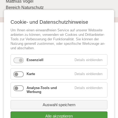
Matthias Vogel
Bereich Naturschutz
Cookie- und Datenschutzhinweise
Um Ihnen einen einwandfreien Service auf unserer Webseite
Anschrift
anbieten zu können, verwenden wir Cookies und Drittanbieter-
Tools zur Verbesserung der Funktionalität. Sie können der
Landschaftspflegeverband
Nutzung generell zustimmen, oder spezifische Werkzeuge an-
Mulde/Flöha e.V.
und abschalten.
Bahnhofstraße 2a
Essenziell
Details einblenden
09575 Eppendorf
Karte
Details einblenden
Kontakt
Analyse-Tools und
Details einblenden
info@lpv-mulde-floeha.de
Werbung
Telefon:
03 72 93/8 99 89
Auswahl speichern
Informationen
Alle akzeptieren