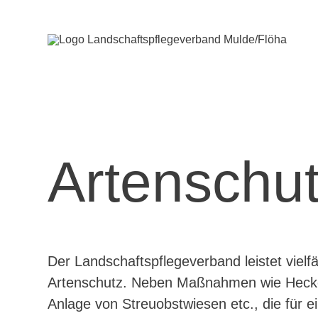
Artenschu
Der Landschaftspflegeverband leistet vielf
Dazu zählt zum Beispiel der Bau von T
Artenschutz. Neben Maßnahmen wie Heck
Schutz des Feuersalamanders (siehe Abschnit
Anlage von Streuobstwiesen etc., die für e