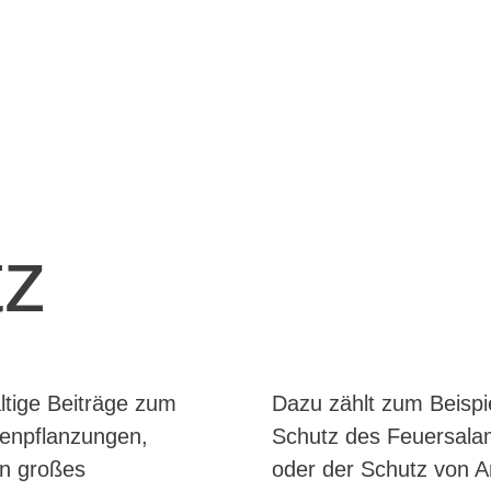
tz
ältige Beiträge zum
rockenmauern zum
enpflanzungen,
t Trockenmauern)
in großes
oder der Schutz von 