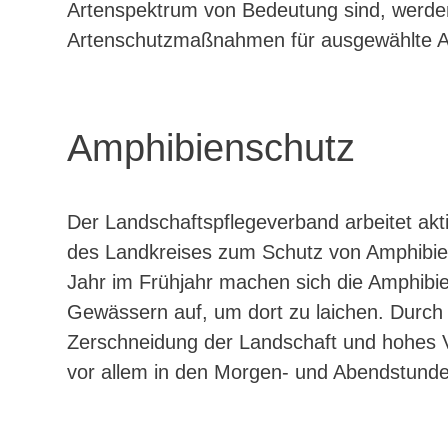
Artenspektrum von Bedeutung sind, werden
Artenschutzmaßnahmen für ausgewählte Ar
Amphibienschutz
Der Landschaftspflegeverband arbeitet ak
jedoch einer hohen Gefahr ausgesetzt.
des Landkreises zum Schutz von Amphibi
Amphibienschutzzäunen entlang von Stra
Jahr im Frühjahr machen sich die Amphib
Verkehrsverluste zu verhindern. Der Land
Gewässern auf, um dort zu laichen. Durc
wirkt durch Hilfe bei der Antragstellung 
Zerschneidung der Landschaft und hohes
vor allem in den Morgen- und Abendstunden