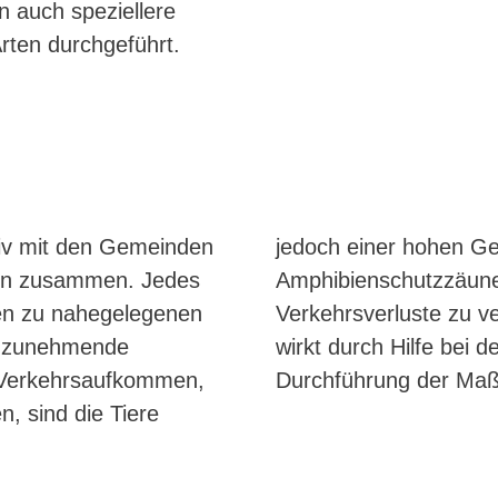
 auch speziellere
ten durchgeführt.
tiv mit den Gemeinden
 Das Aufstellen von
en zusammen. Jedes
ßen trägt dazu bei
ien zu nahegelegenen
schaftspflegeverband
h zunehmende
sowie bei der
 Verkehrsaufkommen,
Durchführung der Maß
, sind die Tiere